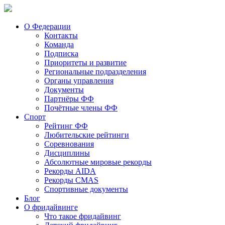
О Федерации
Контакты
Команда
Подписка
Приоритеты и развитие
Региональные подразделения
Органы управления
Документы
Партнёры ФФ
Почётные члены ФФ
Спорт
Рейтинг ФФ
Любительские рейтинги
Соревнования
Дисциплины
Абсолютные мировые рекорды
Рекорды AIDA
Рекорды CMAS
Спортивные документы
Блог
О фридайвинге
Что такое фридайвинг