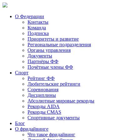
О Федерации
Контакты
Команда
Подписка
Приоритеты и развитие
Региональные подразделения
Органы управления
Документы
Партнёры ФФ
Почётные члены ФФ
Спорт
Рейтинг ФФ
Любительские рейтинги
Соревнования
Дисциплины
Абсолютные мировые рекорды
Рекорды AIDA
Рекорды CMAS
Спортивные документы
Блог
О фридайвинге
Что такое фридайвинг