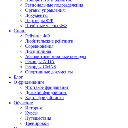
Региональные подразделения
Органы управления
Документы
Партнёры ФФ
Почётные члены ФФ
Спорт
Рейтинг ФФ
Любительские рейтинги
Соревнования
Дисциплины
Абсолютные мировые рекорды
Рекорды AIDA
Рекорды CMAS
Спортивные документы
Блог
О фридайвинге
Что такое фридайвинг
Детский фридайвинг
Карта фридайвинга
Обучение
История
Курсы
Путешествия
Тренировки