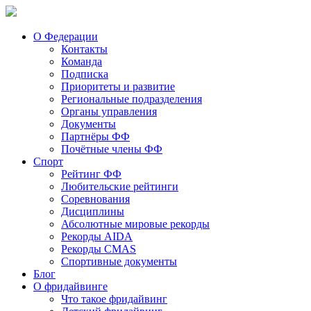
О Федерации
Контакты
Команда
Подписка
Приоритеты и развитие
Региональные подразделения
Органы управления
Документы
Партнёры ФФ
Почётные члены ФФ
Спорт
Рейтинг ФФ
Любительские рейтинги
Соревнования
Дисциплины
Абсолютные мировые рекорды
Рекорды AIDA
Рекорды CMAS
Спортивные документы
Блог
О фридайвинге
Что такое фридайвинг