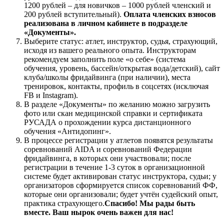
1200 рублей – для новичков – 1000 рублей членский и
200 рублей вступительный).
Оплата членских взносов
реализована в личном кабинете в подразделе
«Документы».
Выберите статус: атлет, инструктор, судья, страхующий,
исходя из вашего реального опыта. Инструкторам
рекомендуем заполнить поле «о себе» (система
обучения, уровень, бассейн/открытая вода/детский), сайт
клуба/школы фридайвинга (при наличии), места
тренировок, контакты, профиль в соцсетях (исключая
FB и Instagram).
В разделе «Документы» по желанию можно загрузить
фото или скан медицинской справки и сертификата
РУСАДА о прохождении курса дистанционного
обучения «Антидопинг».
В процессе регистрации у атлетов появятся результаты
соревнований AIDA и соревнований Федерации
фридайвинга, в которых они участвовали; после
регистрации в течение 1-3 суток в организационной
системе будет активирован статус инструктора, судьи; у
организаторов сформируется список соревнований ФФ,
которые они организовали; будет учтён судейский опыт,
практика страхующего.
Спасибо! Мы рады быть
вместе. Ваш нырок очень важен для нас!