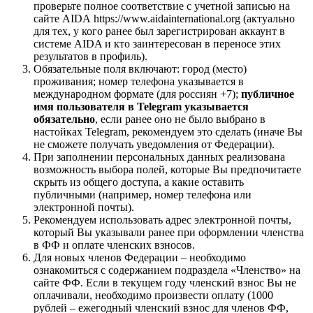
проверьте полное соответствие с учетной записью на
сайте AIDA https://www.aidainternational.org (актуально
для тех, у кого ранее был зарегистрирован аккаунт в
системе AIDA и кто заинтересован в переносе этих
результатов в профиль).
Обязательные поля включают: город (место)
проживания; номер телефона указывается в
международном формате (для россиян +7);
публичное
имя пользователя в Telegram указывается
обязательно
, если ранее оно не было выбрано в
настойках Telegram, рекомендуем это сделать (иначе Вы
не сможете получать уведомления от Федерации).
При заполнении персональных данных реализована
возможность выбора полей, которые Вы предпочитаете
скрыть из общего доступа, а какие оставить
публичными (например, номер телефона или
электронной почты).
Рекомендуем использовать адрес электронной почты,
который Вы указывали ранее при оформлении членства
в ФФ и оплате членских взносов.
Для новых членов Федерации – необходимо
ознакомиться с содержанием подраздела «Членство» на
сайте ФФ. Если в текущем году членский взнос Вы не
оплачивали, необходимо произвести оплату (1000
рублей – ежегодный членский взнос для членов ФФ,