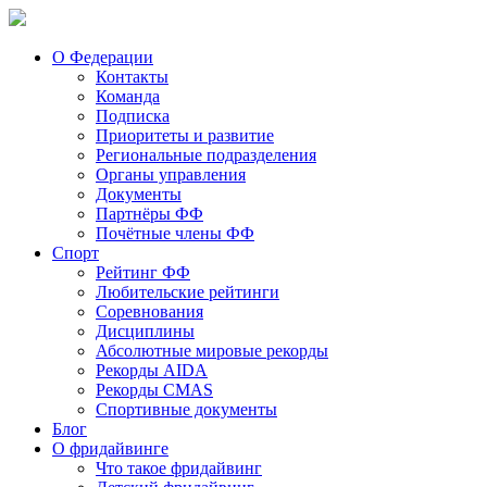
О Федерации
Контакты
Команда
Подписка
Приоритеты и развитие
Региональные подразделения
Органы управления
Документы
Партнёры ФФ
Почётные члены ФФ
Спорт
Рейтинг ФФ
Любительские рейтинги
Соревнования
Дисциплины
Абсолютные мировые рекорды
Рекорды AIDA
Рекорды CMAS
Спортивные документы
Блог
О фридайвинге
Что такое фридайвинг