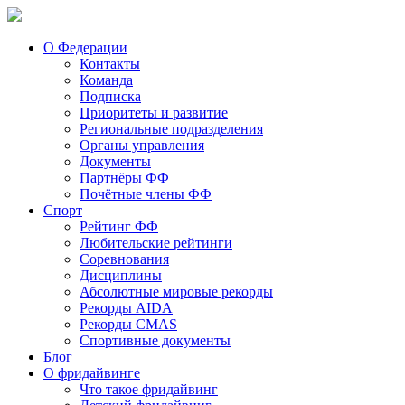
О Федерации
Контакты
Команда
Подписка
Приоритеты и развитие
Региональные подразделения
Органы управления
Документы
Партнёры ФФ
Почётные члены ФФ
Спорт
Рейтинг ФФ
Любительские рейтинги
Соревнования
Дисциплины
Абсолютные мировые рекорды
Рекорды AIDA
Рекорды CMAS
Спортивные документы
Блог
О фридайвинге
Что такое фридайвинг