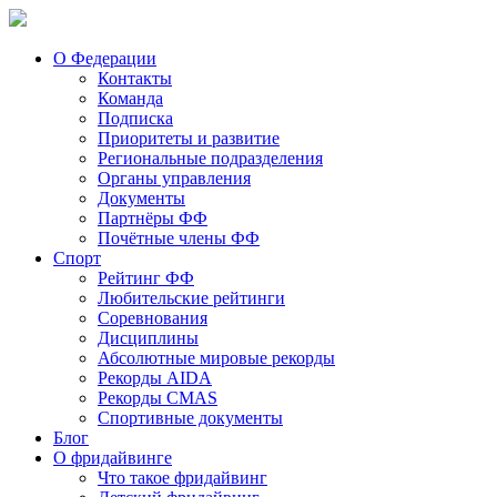
О Федерации
Контакты
Команда
Подписка
Приоритеты и развитие
Региональные подразделения
Органы управления
Документы
Партнёры ФФ
Почётные члены ФФ
Спорт
Рейтинг ФФ
Любительские рейтинги
Соревнования
Дисциплины
Абсолютные мировые рекорды
Рекорды AIDA
Рекорды CMAS
Спортивные документы
Блог
О фридайвинге
Что такое фридайвинг