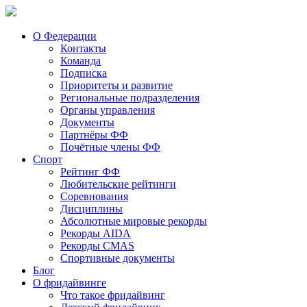
О Федерации
Контакты
Команда
Подписка
Приоритеты и развитие
Региональные подразделения
Органы управления
Документы
Партнёры ФФ
Почётные члены ФФ
Спорт
Рейтинг ФФ
Любительские рейтинги
Соревнования
Дисциплины
Абсолютные мировые рекорды
Рекорды AIDA
Рекорды CMAS
Спортивные документы
Блог
О фридайвинге
Что такое фридайвинг