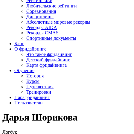
Рейтинг ФФ
Любительские рейтинги
Соревнования
Дисциплины
Абсолютные мировые рекорды
Рекорды AIDA
Рекорды CMAS
Спортивные документы
Блог
О фридайвинге
Что такое фридайвинг
Детский фридайвинг
Карта фридайвинга
Обучение
История
Курсы
Путешествия
Тренировки
Парафридайвинг
Пользователи
Дарья Шорикова
Логбук