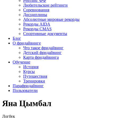
Рейтинг ФФ
Любительские рейтинги
Соревнования
Дисциплины
Абсолютные мировые рекорды
Рекорды AIDA
Рекорды CMAS
Спортивные документы
Блог
О фридайвинге
Что такое фридайвинг
Детский фридайвинг
Карта фридайвинга
Обучение
История
Курсы
Путешествия
Тренировки
Парафридайвинг
Пользователи
Яна Цымбал
Логбук