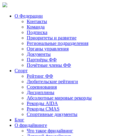
О Федерации
Контакты
Команда
Подписка
Приоритеты и развитие
Региональные подразделения
Органы управления
Документы
Партнёры ФФ
Почётные члены ФФ
Спорт
Рейтинг ФФ
Любительские рейтинги
Соревнования
Дисциплины
Абсолютные мировые рекорды
Рекорды AIDA
Рекорды CMAS
Спортивные документы
Блог
О фридайвинге
Что такое фридайвинг