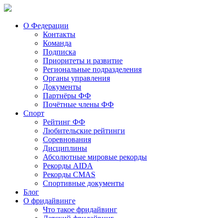
О Федерации
Контакты
Команда
Подписка
Приоритеты и развитие
Региональные подразделения
Органы управления
Документы
Партнёры ФФ
Почётные члены ФФ
Спорт
Рейтинг ФФ
Любительские рейтинги
Соревнования
Дисциплины
Абсолютные мировые рекорды
Рекорды AIDA
Рекорды CMAS
Спортивные документы
Блог
О фридайвинге
Что такое фридайвинг