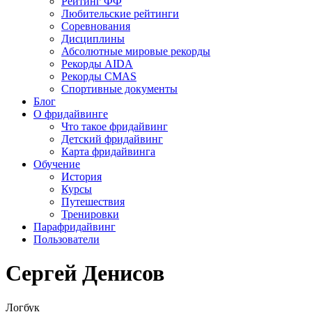
Рейтинг ФФ
Любительские рейтинги
Соревнования
Дисциплины
Абсолютные мировые рекорды
Рекорды AIDA
Рекорды CMAS
Спортивные документы
Блог
О фридайвинге
Что такое фридайвинг
Детский фридайвинг
Карта фридайвинга
Обучение
История
Курсы
Путешествия
Тренировки
Парафридайвинг
Пользователи
Сергей Денисов
Логбук