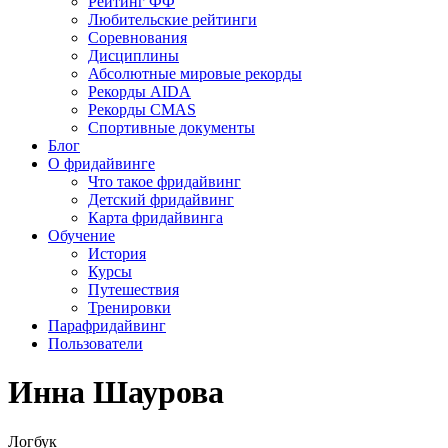
Рейтинг ФФ
Любительские рейтинги
Соревнования
Дисциплины
Абсолютные мировые рекорды
Рекорды AIDA
Рекорды CMAS
Спортивные документы
Блог
О фридайвинге
Что такое фридайвинг
Детский фридайвинг
Карта фридайвинга
Обучение
История
Курсы
Путешествия
Тренировки
Парафридайвинг
Пользователи
Инна Шаурова
Логбук