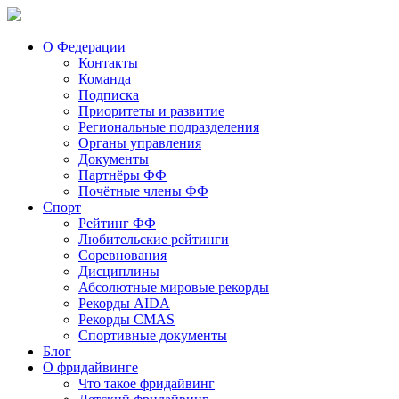
О Федерации
Контакты
Команда
Подписка
Приоритеты и развитие
Региональные подразделения
Органы управления
Документы
Партнёры ФФ
Почётные члены ФФ
Спорт
Рейтинг ФФ
Любительские рейтинги
Соревнования
Дисциплины
Абсолютные мировые рекорды
Рекорды AIDA
Рекорды CMAS
Спортивные документы
Блог
О фридайвинге
Что такое фридайвинг