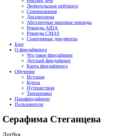
Рейтинг ФФ
Любительские рейтинги
Соревнования
Дисциплины
Абсолютные мировые рекорды
Рекорды AIDA
Рекорды CMAS
Спортивные документы
Блог
О фридайвинге
Что такое фридайвинг
Детский фридайвинг
Карта фридайвинга
Обучение
История
Курсы
Путешествия
Тренировки
Парафридайвинг
Пользователи
Серафима Стеганцева
Логбук