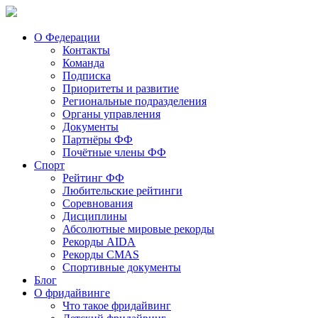
О Федерации
Контакты
Команда
Подписка
Приоритеты и развитие
Региональные подразделения
Органы управления
Документы
Партнёры ФФ
Почётные члены ФФ
Спорт
Рейтинг ФФ
Любительские рейтинги
Соревнования
Дисциплины
Абсолютные мировые рекорды
Рекорды AIDA
Рекорды CMAS
Спортивные документы
Блог
О фридайвинге
Что такое фридайвинг