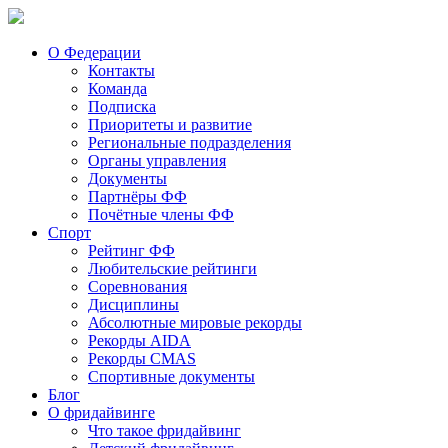
О Федерации
Контакты
Команда
Подписка
Приоритеты и развитие
Региональные подразделения
Органы управления
Документы
Партнёры ФФ
Почётные члены ФФ
Спорт
Рейтинг ФФ
Любительские рейтинги
Соревнования
Дисциплины
Абсолютные мировые рекорды
Рекорды AIDA
Рекорды CMAS
Спортивные документы
Блог
О фридайвинге
Что такое фридайвинг