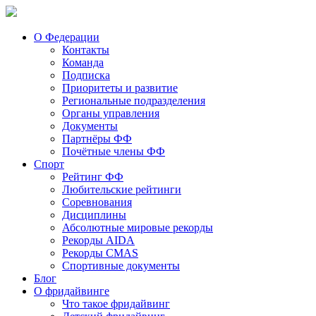
О Федерации
Контакты
Команда
Подписка
Приоритеты и развитие
Региональные подразделения
Органы управления
Документы
Партнёры ФФ
Почётные члены ФФ
Спорт
Рейтинг ФФ
Любительские рейтинги
Соревнования
Дисциплины
Абсолютные мировые рекорды
Рекорды AIDA
Рекорды CMAS
Спортивные документы
Блог
О фридайвинге
Что такое фридайвинг