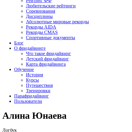
Рейтинг ФФ
Любительские рейтинги
Соревнования
Дисциплины
Абсолютные мировые рекорды
Рекорды AIDA
Рекорды CMAS
Спортивные документы
Блог
О фридайвинге
Что такое фридайвинг
Детский фридайвинг
Карта фридайвинга
Обучение
История
Курсы
Путешествия
Тренировки
Парафридайвинг
Пользователи
Алина Юнаева
Логбук