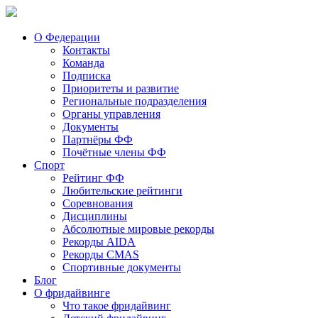
О Федерации
Контакты
Команда
Подписка
Приоритеты и развитие
Региональные подразделения
Органы управления
Документы
Партнёры ФФ
Почётные члены ФФ
Спорт
Рейтинг ФФ
Любительские рейтинги
Соревнования
Дисциплины
Абсолютные мировые рекорды
Рекорды AIDA
Рекорды CMAS
Спортивные документы
Блог
О фридайвинге
Что такое фридайвинг