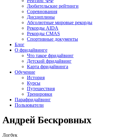
Рейтинг ФФ
Любительские рейтинги
Соревнования
Дисциплины
Абсолютные мировые рекорды
Рекорды AIDA
Рекорды CMAS
Спортивные документы
Блог
О фридайвинге
Что такое фридайвинг
Детский фридайвинг
Карта фридайвинга
Обучение
История
Курсы
Путешествия
Тренировки
Парафридайвинг
Пользователи
Андрей Бескровных
Логбук