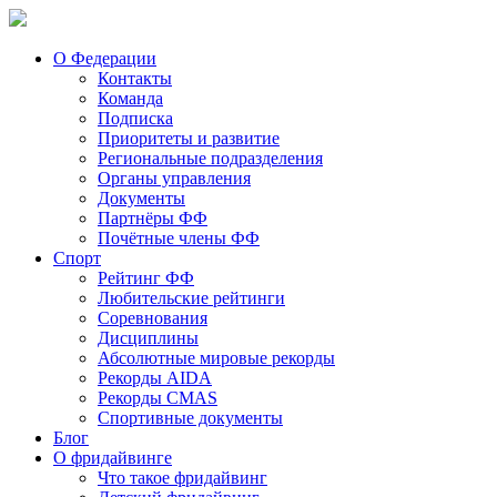
О Федерации
Контакты
Команда
Подписка
Приоритеты и развитие
Региональные подразделения
Органы управления
Документы
Партнёры ФФ
Почётные члены ФФ
Спорт
Рейтинг ФФ
Любительские рейтинги
Соревнования
Дисциплины
Абсолютные мировые рекорды
Рекорды AIDA
Рекорды CMAS
Спортивные документы
Блог
О фридайвинге
Что такое фридайвинг