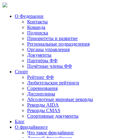
О Федерации
Контакты
Команда
Подписка
Приоритеты и развитие
Региональные подразделения
Органы управления
Документы
Партнёры ФФ
Почётные члены ФФ
Спорт
Рейтинг ФФ
Любительские рейтинги
Соревнования
Дисциплины
Абсолютные мировые рекорды
Рекорды AIDA
Рекорды CMAS
Спортивные документы
Блог
О фридайвинге
Что такое фридайвинг