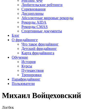
Рейтинг ФФ
Любительские рейтинги
Соревнования
Дисциплины
Абсолютные мировые рекорды
Рекорды AIDA
Рекорды CMAS
Спортивные документы
Блог
О фридайвинге
Что такое фридайвинг
Детский фридайвинг
Карта фридайвинга
Обучение
История
Курсы
Путешествия
Тренировки
Парафридайвинг
Пользователи
Михаил Войцеховский
Логбук