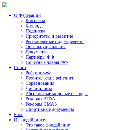
О Федерации
Контакты
Команда
Подписка
Приоритеты и развитие
Региональные подразделения
Органы управления
Документы
Партнёры ФФ
Почётные члены ФФ
Спорт
Рейтинг ФФ
Любительские рейтинги
Соревнования
Дисциплины
Абсолютные мировые рекорды
Рекорды AIDA
Рекорды CMAS
Спортивные документы
Блог
О фридайвинге
Что такое фридайвинг