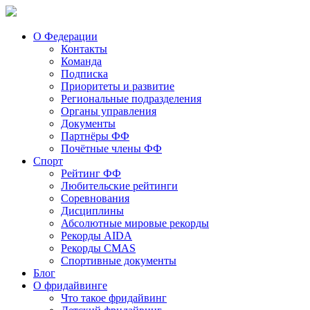
О Федерации
Контакты
Команда
Подписка
Приоритеты и развитие
Региональные подразделения
Органы управления
Документы
Партнёры ФФ
Почётные члены ФФ
Спорт
Рейтинг ФФ
Любительские рейтинги
Соревнования
Дисциплины
Абсолютные мировые рекорды
Рекорды AIDA
Рекорды CMAS
Спортивные документы
Блог
О фридайвинге
Что такое фридайвинг