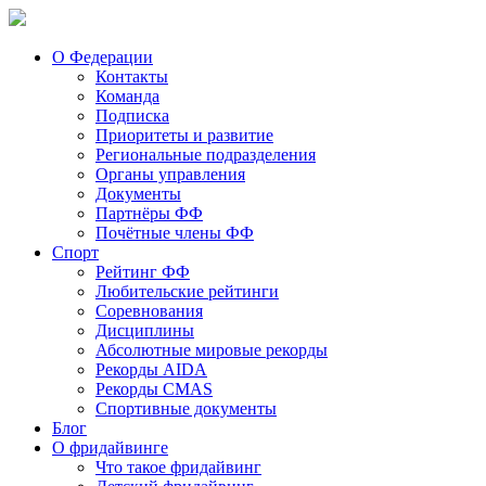
О Федерации
Контакты
Команда
Подписка
Приоритеты и развитие
Региональные подразделения
Органы управления
Документы
Партнёры ФФ
Почётные члены ФФ
Спорт
Рейтинг ФФ
Любительские рейтинги
Соревнования
Дисциплины
Абсолютные мировые рекорды
Рекорды AIDA
Рекорды CMAS
Спортивные документы
Блог
О фридайвинге
Что такое фридайвинг