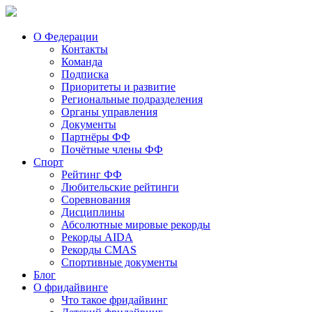
О Федерации
Контакты
Команда
Подписка
Приоритеты и развитие
Региональные подразделения
Органы управления
Документы
Партнёры ФФ
Почётные члены ФФ
Спорт
Рейтинг ФФ
Любительские рейтинги
Соревнования
Дисциплины
Абсолютные мировые рекорды
Рекорды AIDA
Рекорды CMAS
Спортивные документы
Блог
О фридайвинге
Что такое фридайвинг