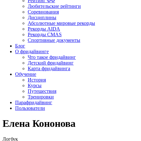
Рейтинг ФФ
Любительские рейтинги
Соревнования
Дисциплины
Абсолютные мировые рекорды
Рекорды AIDA
Рекорды CMAS
Спортивные документы
Блог
О фридайвинге
Что такое фридайвинг
Детский фридайвинг
Карта фридайвинга
Обучение
История
Курсы
Путешествия
Тренировки
Парафридайвинг
Пользователи
Елена Кононова
Логбук