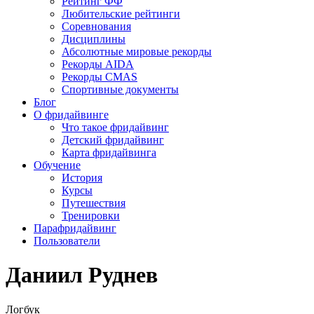
Рейтинг ФФ
Любительские рейтинги
Соревнования
Дисциплины
Абсолютные мировые рекорды
Рекорды AIDA
Рекорды CMAS
Спортивные документы
Блог
О фридайвинге
Что такое фридайвинг
Детский фридайвинг
Карта фридайвинга
Обучение
История
Курсы
Путешествия
Тренировки
Парафридайвинг
Пользователи
Даниил Руднев
Логбук