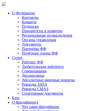
О Федерации
Контакты
Команда
Подписка
Приоритеты и развитие
Региональные подразделения
Органы управления
Документы
Партнёры ФФ
Почётные члены ФФ
Спорт
Рейтинг ФФ
Любительские рейтинги
Соревнования
Дисциплины
Абсолютные мировые рекорды
Рекорды AIDA
Рекорды CMAS
Спортивные документы
Блог
О фридайвинге
Что такое фридайвинг