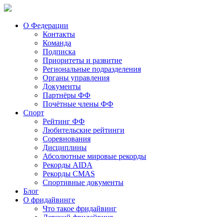
О Федерации
Контакты
Команда
Подписка
Приоритеты и развитие
Региональные подразделения
Органы управления
Документы
Партнёры ФФ
Почётные члены ФФ
Спорт
Рейтинг ФФ
Любительские рейтинги
Соревнования
Дисциплины
Абсолютные мировые рекорды
Рекорды AIDA
Рекорды CMAS
Спортивные документы
Блог
О фридайвинге
Что такое фридайвинг