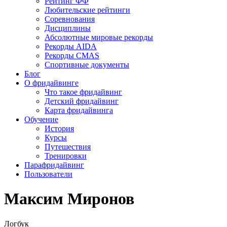
Рейтинг ФФ
Любительские рейтинги
Соревнования
Дисциплины
Абсолютные мировые рекорды
Рекорды AIDA
Рекорды CMAS
Спортивные документы
Блог
О фридайвинге
Что такое фридайвинг
Детский фридайвинг
Карта фридайвинга
Обучение
История
Курсы
Путешествия
Тренировки
Парафридайвинг
Пользователи
Максим Миронов
Логбук