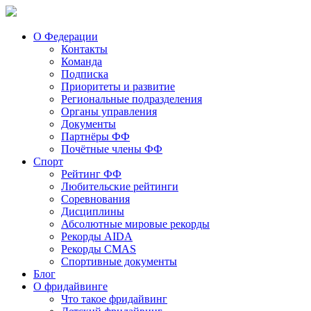
О Федерации
Контакты
Команда
Подписка
Приоритеты и развитие
Региональные подразделения
Органы управления
Документы
Партнёры ФФ
Почётные члены ФФ
Спорт
Рейтинг ФФ
Любительские рейтинги
Соревнования
Дисциплины
Абсолютные мировые рекорды
Рекорды AIDA
Рекорды CMAS
Спортивные документы
Блог
О фридайвинге
Что такое фридайвинг