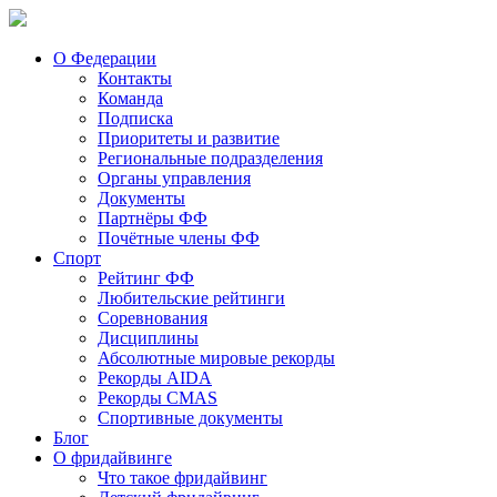
О Федерации
Контакты
Команда
Подписка
Приоритеты и развитие
Региональные подразделения
Органы управления
Документы
Партнёры ФФ
Почётные члены ФФ
Спорт
Рейтинг ФФ
Любительские рейтинги
Соревнования
Дисциплины
Абсолютные мировые рекорды
Рекорды AIDA
Рекорды CMAS
Спортивные документы
Блог
О фридайвинге
Что такое фридайвинг