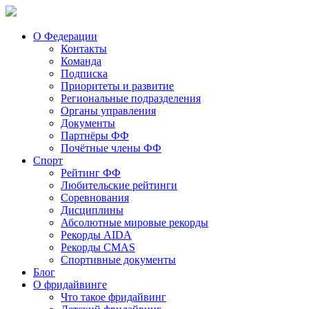
О Федерации
Контакты
Команда
Подписка
Приоритеты и развитие
Региональные подразделения
Органы управления
Документы
Партнёры ФФ
Почётные члены ФФ
Спорт
Рейтинг ФФ
Любительские рейтинги
Соревнования
Дисциплины
Абсолютные мировые рекорды
Рекорды AIDA
Рекорды CMAS
Спортивные документы
Блог
О фридайвинге
Что такое фридайвинг