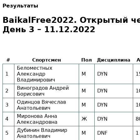
Результаты
BaikalFree2022. Открытый ч
День 3 – 11.12.2022
#
Спортсмен
Пол
Дисциплина
Беломестных
1
Александр
М
DYN
1
Владимирович
Виноградов Андрей
2
М
DYN
1
Борисович
Одинцов Вячеслав
3
М
DYN
1
Анатольевич
Миронова Анна
4
Ж
DYN
8
Александровна
Дубинин Владимир
5
М
DNF
1
Анатольевич