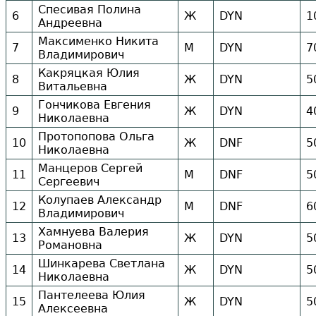
Спесивая Полина
6
Ж
DYN
1
Андреевна
Максименко Никита
7
М
DYN
7
Владимирович
Какряцкая Юлия
8
Ж
DYN
5
Витальевна
Гончикова Евгения
9
Ж
DYN
4
Николаевна
Протопопова Ольга
10
Ж
DNF
5
Николаевна
Манцеров Сергей
11
М
DNF
5
Сергеевич
Колупаев Александр
12
М
DNF
6
Владимирович
Хамнуева Валерия
13
Ж
DYN
5
Романовна
Шинкарева Светлана
14
Ж
DYN
5
Николаевна
Пантелеева Юлия
15
Ж
DYN
5
Алексеевна