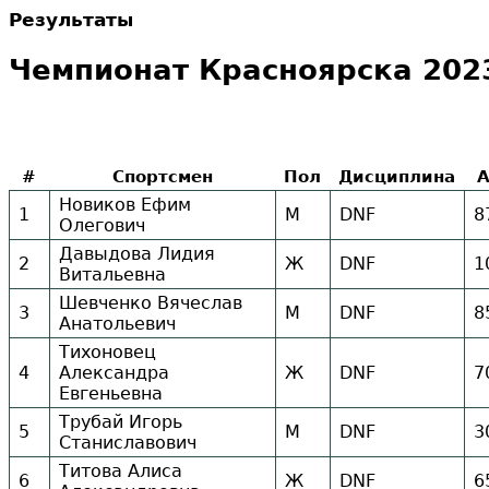
Результаты
Чемпионат Красноярска 2023 
#
Спортсмен
Пол
Дисциплина
Новиков Ефим
1
М
DNF
8
Олегович
Давыдова Лидия
2
Ж
DNF
1
Витальевна
Шевченко Вячеслав
3
М
DNF
8
Анатольевич
Тихоновец
4
Александра
Ж
DNF
7
Евгеньевна
Трубай Игорь
5
М
DNF
3
Станиславович
Титова Алиса
6
Ж
DNF
6