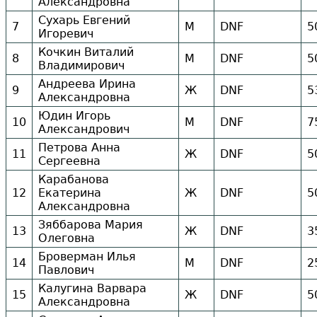
Александровна
Сухарь Евгений
7
М
DNF
5
Игоревич
Кочкин Виталий
8
М
DNF
5
Владимирович
Андреева Ирина
9
Ж
DNF
5
Александровна
Юдин Игорь
10
М
DNF
7
Александрович
Петрова Анна
11
Ж
DNF
5
Сергеевна
Карабанова
12
Екатерина
Ж
DNF
5
Александровна
Зяббарова Мария
13
Ж
DNF
3
Олеговна
Броверман Илья
14
М
DNF
2
Павлович
Калугина Варвара
15
Ж
DNF
5
Александровна