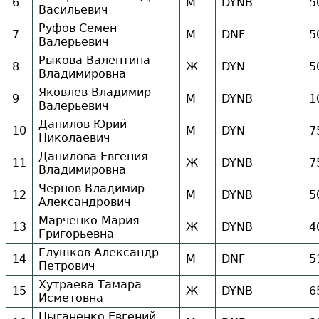
6
М
DYNB
5
Васильевич
Руфов Семен
7
М
DNF
5
Валерьевич
Рыкова Валентина
8
Ж
DYN
5
Владимировна
Яковлев Владимир
9
М
DYNB
1
Валерьевич
Данилов Юрий
10
М
DYN
7
Николаевич
Данилова Евгения
11
Ж
DYNB
7
Владимировна
Чернов Владимир
12
М
DYNB
5
Александрович
Марченко Мария
13
Ж
DYNB
4
Григорьевна
Глушков Александр
14
М
DNF
5
Петрович
Хутраева Тамара
15
Ж
DYNB
6
Исметовна
Цыганенко Евгений