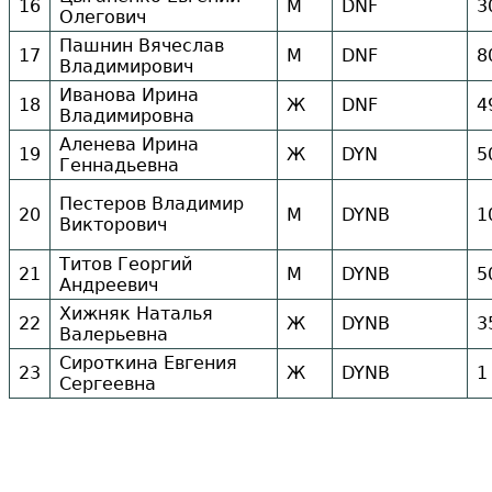
16
М
DNF
3
Олегович
Пашнин Вячеслав
17
М
DNF
8
Владимирович
Иванова Ирина
18
Ж
DNF
4
Владимировна
Аленева Ирина
19
Ж
DYN
5
Геннадьевна
Пестеров Владимир
20
М
DYNB
1
Викторович
Титов Георгий
21
М
DYNB
5
Андреевич
Хижняк Наталья
22
Ж
DYNB
3
Валерьевна
Сироткина Евгения
23
Ж
DYNB
1
Сергеевна