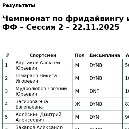
Результаты
Чемпионат по фридайвингу 
ФФ – Сессия 2 – 22.11.2025
#
Спортсмен
Пол
Дисциплина
Карсаков Алексей
1
М
DYNB
5
Юрьевич
Шмараев Никита
2
М
DYNB
1
Игоревич
Мудролюбов Евгений
3
М
DNF
1
Юрьевич
Загирова Яна
4
Ж
DYNB
8
Евгеньевна
Колёскин Дмитрий
5
М
DYN
9
Алексеевич
Захаров Александр