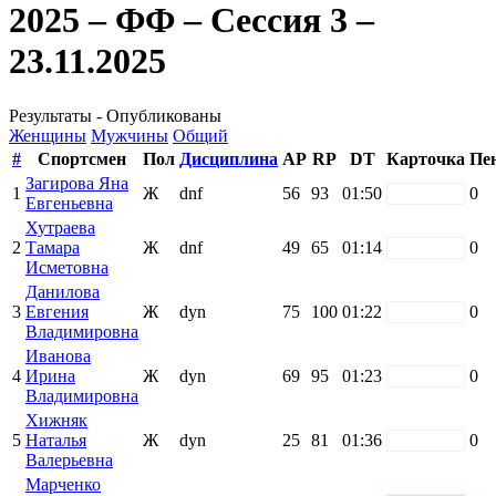
2025 – ФФ – Сессия 3 –
23.11.2025
Результаты - Опубликованы
Женщины
Мужчины
Общий
#
Спортсмен
Пол
Дисциплина
AP
RP
DT
Карточка
Пе
Загирова Яна
1
Ж
dnf
56
93
01:50
white
0
Евгеньевна
Хутраева
2
Тамара
Ж
dnf
49
65
01:14
white
0
Исметовна
Данилова
3
Евгения
Ж
dyn
75
100
01:22
white
0
Владимировна
Иванова
4
Ирина
Ж
dyn
69
95
01:23
white
0
Владимировна
Хижняк
5
Наталья
Ж
dyn
25
81
01:36
white
0
Валерьевна
Марченко