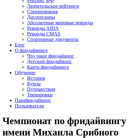
Рейтинг ФФ
Любительские рейтинги
Соревнования
Дисциплины
Абсолютные мировые рекорды
Рекорды AIDA
Рекорды CMAS
Спортивные документы
Блог
О фридайвинге
Что такое фридайвинг
Детский фридайвинг
Карта фридайвинга
Обучение
История
Курсы
Путешествия
Тренировки
Парафридайвинг
Пользователи
Чемпионат по фридайвингу
имени Михаила Срибного