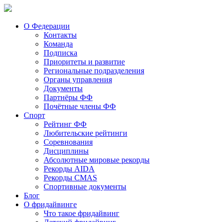
О Федерации
Контакты
Команда
Подписка
Приоритеты и развитие
Региональные подразделения
Органы управления
Документы
Партнёры ФФ
Почётные члены ФФ
Спорт
Рейтинг ФФ
Любительские рейтинги
Соревнования
Дисциплины
Абсолютные мировые рекорды
Рекорды AIDA
Рекорды CMAS
Спортивные документы
Блог
О фридайвинге
Что такое фридайвинг