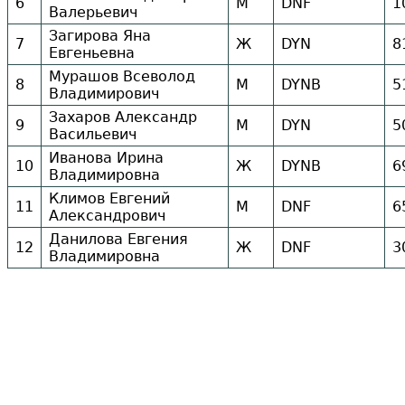
6
М
DNF
1
Валерьевич
Загирова Яна
7
Ж
DYN
8
Евгеньевна
Мурашов Всеволод
8
М
DYNB
5
Владимирович
Захаров Александр
9
М
DYN
5
Васильевич
Иванова Ирина
10
Ж
DYNB
6
Владимировна
Климов Евгений
11
М
DNF
6
Александрович
Данилова Евгения
12
Ж
DNF
3
Владимировна