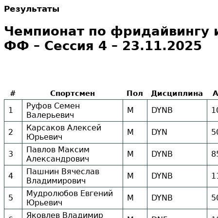
Результаты
Чемпионат по фридайвингу 
ФФ – Сессия 4 – 23.11.2025
#
Спортсмен
Пол
Дисциплина
Руфов Семен
1
М
DYNB
1
Валерьевич
Карсаков Алексей
2
М
DYN
5
Юрьевич
Павлов Максим
3
М
DYNB
8
Александрович
Пашнин Вячеслав
4
М
DYNB
1
Владимирович
Мудролюбов Евгений
5
М
DYNB
5
Юрьевич
Яковлев Владимир