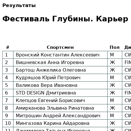
Результаты
Фестиваль Глубины. Карьер 
#
Спортсмен
Пол
Ди
1
Вронский Константин Алексеевич
М
C
2
Вишневская Анна Игоревна
Ж
FI
3
Бартош Анжелика Олеговна
Ж
C
4
Кудряшов Юрий Петрович
М
C
5
Валикова Вера Ивановна
Ж
C
6
STD DESIGN Дмитриевна
Ж
FI
7
Клепцов Евгений Борисович
М
C
8
Амирханова Эльвина Ринатовна
Ж
CN
9
Митрошин Андрей Александрович
М
C
10
Мингазова Карина Айдаровна
Ж
C
11
Джемилева Татьяна Игоревна
Ж
C