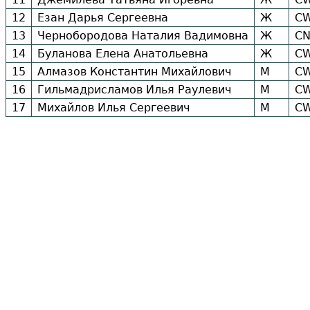
12
Езан Дарья Сергеевна
Ж
C
13
Чернобородова Наталия Вадимовна
Ж
CN
14
Буланова Елена Анатольевна
Ж
C
15
Алмазов Константин Михайлович
М
C
16
Гильмадрисламов Илья Раулевич
М
C
17
Михайлов Илья Сергеевич
М
C