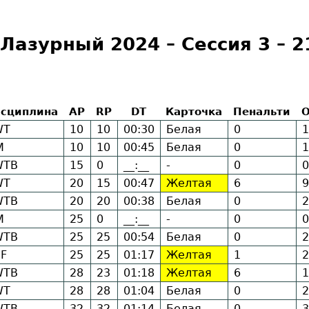
Лазурный 2024 – Сессия 3 – 2
сциплина
AP
RP
DT
Карточка
Пенальти
О
WT
10
10
00:30
Белая
0
1
M
10
10
00:45
Белая
0
1
WTB
15
0
__:__
-
0
0
WT
20
15
00:47
Желтая
6
9
WTB
20
20
00:38
Белая
0
2
M
25
0
__:__
-
0
0
WTB
25
25
00:54
Белая
0
2
F
25
25
01:17
Желтая
1
2
WTB
28
23
01:18
Желтая
6
1
WT
28
28
01:04
Белая
0
2
WTB
32
32
01:14
Белая
0
3