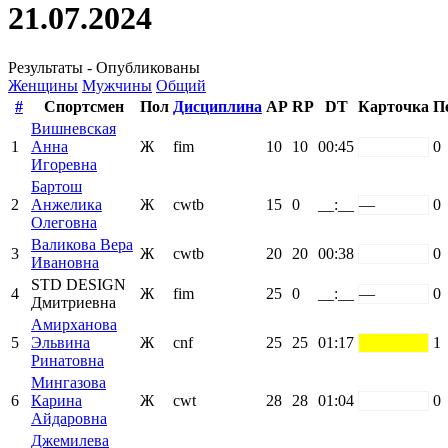
21.07.2024
Результаты - Опубликованы
Женщины
Мужчины
Общий
#
Спортсмен
Пол
Дисциплина
AP
RP
DT
Карточка
П
Вишневская
1
Анна
Ж
fim
10
10
00:45
white
0
Игоревна
Бартош
2
Анжелика
Ж
cwtb
15
0
__:__
—
0
Олеговна
Валикова Вера
3
Ж
cwtb
20
20
00:38
white
0
Ивановна
STD DESIGN
4
Ж
fim
25
0
__:__
—
0
Дмитриевна
Амирханова
5
Эльвина
Ж
cnf
25
25
01:17
yellow
1
Ринатовна
Мингазова
6
Карина
Ж
cwt
28
28
01:04
white
0
Айдаровна
Джемилева