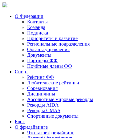
О Федерации
Контакты
Команда
Подписка
Приоритеты и развитие
Региональные подразделения
Органы управления
Документы
Партнёры ФФ
Почётные члены ФФ
Спорт
Рейтинг ФФ
Любительские рейтинги
Соревнования
Дисциплины
Абсолютные мировые рекорды
Рекорды AIDA
Рекорды CMAS
Спортивные документы
Блог
О фридайвинге
Что такое фридайвинг