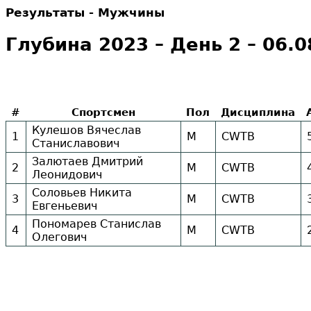
Результаты - Мужчины
Глубина 2023 – День 2 – 06.0
#
Спортсмен
Пол
Дисциплина
Кулешов Вячеслав
1
М
CWTB
Станиславович
Залютаев Дмитрий
2
М
CWTB
Леонидович
Соловьев Никита
3
М
CWTB
Евгеньевич
Пономарев Станислав
4
М
CWTB
Олегович