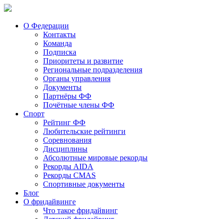
О Федерации
Контакты
Команда
Подписка
Приоритеты и развитие
Региональные подразделения
Органы управления
Документы
Партнёры ФФ
Почётные члены ФФ
Спорт
Рейтинг ФФ
Любительские рейтинги
Соревнования
Дисциплины
Абсолютные мировые рекорды
Рекорды AIDA
Рекорды CMAS
Спортивные документы
Блог
О фридайвинге
Что такое фридайвинг