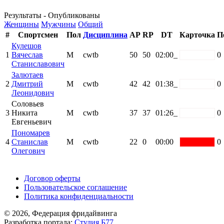
Результаты - Опубликованы
Женщины
Мужчины
Общий
#
Спортсмен
Пол
Дисциплина
AP
RP
DT
Карточка
П
Кулешов
1
Вячеслав
М
cwtb
50
50
02:00_
white
0
Станиславович
Залютаев
2
Дмитрий
М
cwtb
42
42
01:38_
white
0
Леонидович
Соловьев
3
Никита
М
cwtb
37
37
01:26_
white
0
Евгеньевич
Пономарев
4
Станислав
М
cwtb
22
0
00:00
red
0
Олегович
Поддержать ФФ
Договор оферты
Пользовательское соглашение
Политика конфиденциальности
© 2026, Федерация фридайвинга
Разработка портала:
Студия Б77