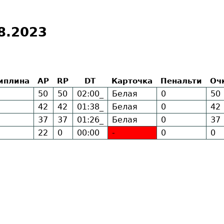
8.2023
иплина
AP
RP
DT
Карточка
Пенальти
Оч
B
50
50
02:00_
Белая
0
50
B
42
42
01:38_
Белая
0
42
B
37
37
01:26_
Белая
0
37
B
22
0
00:00
-
0
0