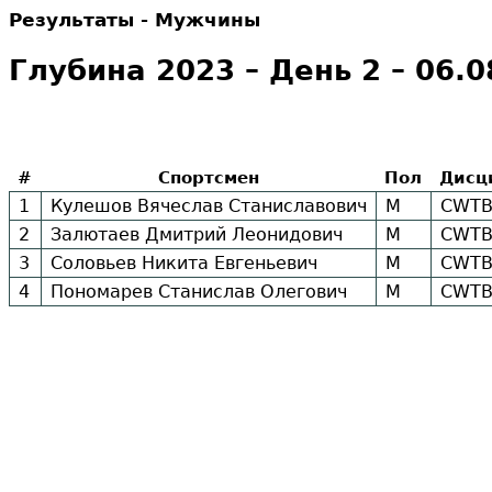
Результаты - Мужчины
Глубина 2023 – День 2 – 06.0
#
Спортсмен
Пол
Дисц
1
Кулешов Вячеслав Станиславович
М
CWT
2
Залютаев Дмитрий Леонидович
М
CWT
3
Соловьев Никита Евгеньевич
М
CWT
4
Пономарев Станислав Олегович
М
CWT