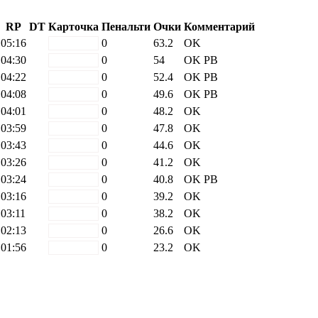
RP
DT
Карточка
Пенальти
Очки
Комментарий
05:16
white
0
63.2
OK
04:30
white
0
54
OK
PB
04:22
white
0
52.4
OK
PB
04:08
white
0
49.6
OK
PB
04:01
white
0
48.2
OK
03:59
white
0
47.8
OK
03:43
white
0
44.6
OK
03:26
white
0
41.2
OK
03:24
white
0
40.8
OK
PB
03:16
white
0
39.2
OK
03:11
white
0
38.2
OK
02:13
white
0
26.6
OK
01:56
white
0
23.2
OK