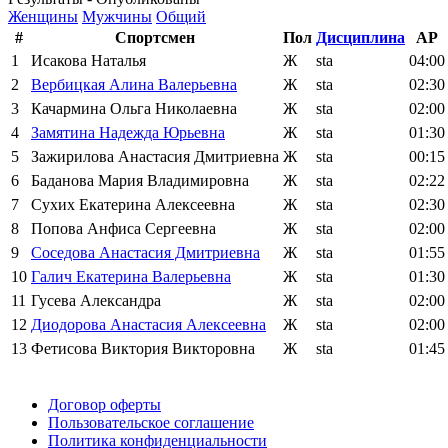
Женщины
Мужчины
Общий
#
Спортсмен
Пол
Дисциплина
AP
1
Исакова Наталья
Ж
sta
04:00
2
Вербицкая Алина Валерьевна
Ж
sta
02:30
3
Качармина Ольга Николаевна
Ж
sta
02:00
4
Замятина Надежда Юрьевна
Ж
sta
01:30
5
Зажирилова Анастасия Дмитриевна
Ж
sta
00:15
6
Баданова Мария Владимировна
Ж
sta
02:22
7
Сухих Екатерина Алексеевна
Ж
sta
02:30
8
Попова Анфиса Сергеевна
Ж
sta
02:00
9
Соседова Анастасия Дмитриевна
Ж
sta
01:55
10
Галич Екатерина Валерьевна
Ж
sta
01:30
11
Гусева Александра
Ж
sta
02:00
12
Диодорова Анастасия Алексеевна
Ж
sta
02:00
13
Фетисова Виктория Викторовна
Ж
sta
01:45
Поддержать ФФ
Договор оферты
Пользовательское соглашение
Политика конфиденциальности