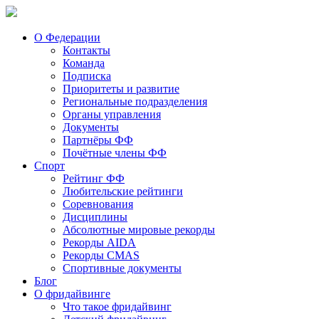
О Федерации
Контакты
Команда
Подписка
Приоритеты и развитие
Региональные подразделения
Органы управления
Документы
Партнёры ФФ
Почётные члены ФФ
Спорт
Рейтинг ФФ
Любительские рейтинги
Соревнования
Дисциплины
Абсолютные мировые рекорды
Рекорды AIDA
Рекорды CMAS
Спортивные документы
Блог
О фридайвинге
Что такое фридайвинг