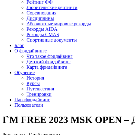
Рейтинг ФФ
Любительские рейтинги
Соревнования
Дисциплины
Абсолютные мировые рекорды
Рекорды AIDA
Рекорды CMAS
Спортивные документы
Блог
О фридайвинге
Что такое фридайвинг
Детский фридайвинг
Карта фридайвинга
Обучение
История
Курсы
Путешествия
Тренировки
Парафридайвинг
Пользователи
I`M FREE 2023 MSK OPEN – Де
Результаты - Опубликованы