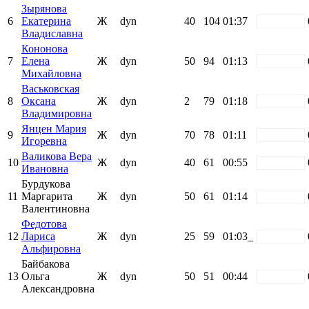
Зырянова
6
Екатерина
Ж
dyn
40
104
01:37
white
Владиславна
Кононова
7
Елена
Ж
dyn
50
94
01:13
white
Михайловна
Васьковская
8
Оксана
Ж
dyn
2
79
01:18
white
Владимировна
Янцен Мария
9
Ж
dyn
70
78
01:11
white
Игоревна
Валикова Вера
10
Ж
dyn
40
61
00:55
white
Ивановна
Бурдукова
11
Маргарита
Ж
dyn
50
61
01:14
white
Валентиновна
Федотова
12
Лариса
Ж
dyn
25
59
01:03_
white
Альфировна
Байбакова
13
Ольга
Ж
dyn
50
51
00:44
white
Александровна
Поддержать ФФ