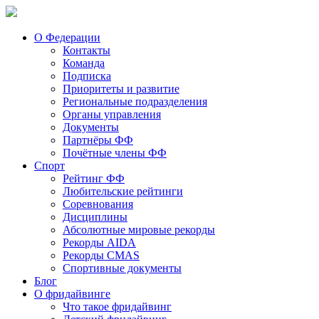
О Федерации
Контакты
Команда
Подписка
Приоритеты и развитие
Региональные подразделения
Органы управления
Документы
Партнёры ФФ
Почётные члены ФФ
Спорт
Рейтинг ФФ
Любительские рейтинги
Соревнования
Дисциплины
Абсолютные мировые рекорды
Рекорды AIDA
Рекорды CMAS
Спортивные документы
Блог
О фридайвинге
Что такое фридайвинг