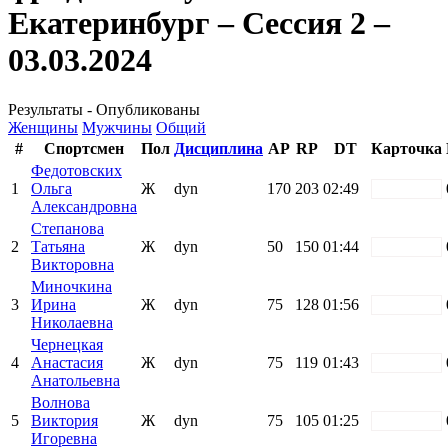
Екатеринбург – Сессия 2 –
03.03.2024
Результаты - Опубликованы
Женщины
Мужчины
Общий
#
Спортсмен
Пол
Дисциплина
AP
RP
DT
Карточка
Федотовских
1
Ольга
Ж
dyn
170
203
02:49
white
Александровна
Степанова
2
Татьяна
Ж
dyn
50
150
01:44
white
Викторовна
Миночкина
3
Ирина
Ж
dyn
75
128
01:56
white
Николаевна
Чернецкая
4
Анастасия
Ж
dyn
75
119
01:43
white
Анатольевна
Волнова
5
Виктория
Ж
dyn
75
105
01:25
white
Игоревна