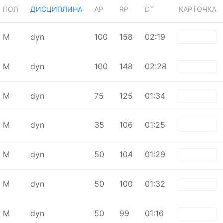
ПОЛ
ДИСЦИПЛИНА
AP
RP
DT
КАРТОЧКА
М
dyn
100
158
02:19
white
М
dyn
100
148
02:28
white
М
dyn
75
125
01:34
white
М
dyn
35
106
01:25
white
М
dyn
50
104
01:29
white
М
dyn
50
100
01:32
white
М
dyn
50
99
01:16
white