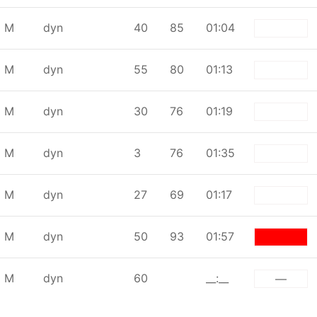
М
dyn
40
85
01:04
white
М
dyn
55
80
01:13
white
М
dyn
30
76
01:19
white
М
dyn
3
76
01:35
white
М
dyn
27
69
01:17
white
М
dyn
50
93
01:57
red
М
dyn
60
__:__
—