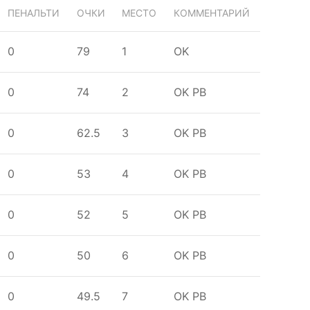
ПЕНАЛЬТИ
ОЧКИ
МЕСТО
КОММЕНТАРИЙ
0
79
1
OK
0
74
2
OK
PB
0
62.5
3
OK
PB
0
53
4
OK
PB
0
52
5
OK
PB
0
50
6
OK
PB
0
49.5
7
OK
PB