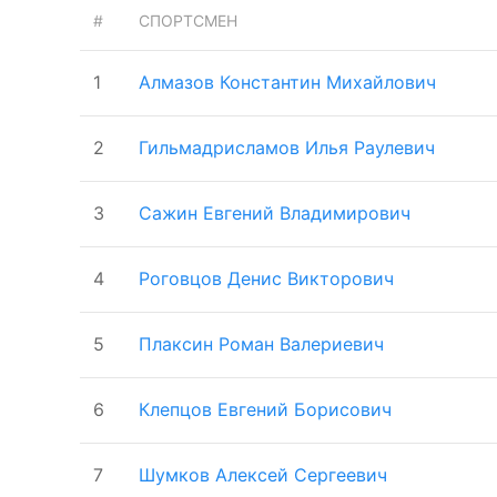
#
СПОРТСМЕН
1
Алмазов Константин Михайлович
2
Гильмадрисламов Илья Раулевич
3
Сажин Евгений Владимирович
4
Роговцов Денис Викторович
5
Плаксин Роман Валериевич
6
Клепцов Евгений Борисович
7
Шумков Алексей Сергеевич