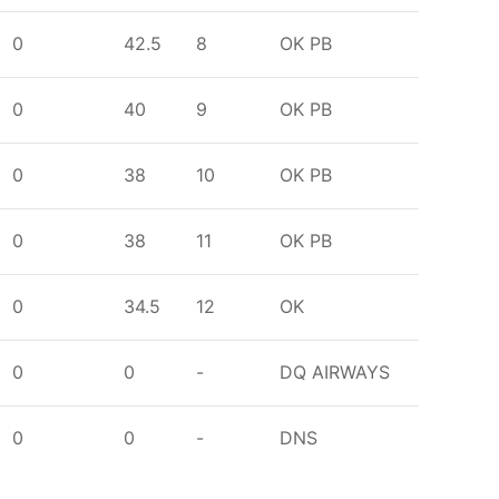
0
42.5
8
OK
PB
0
40
9
OK
PB
0
38
10
OK
PB
0
38
11
OK
PB
0
34.5
12
OK
0
0
-
DQ AIRWAYS
0
0
-
DNS