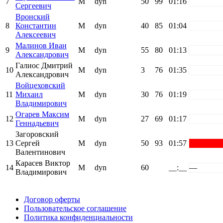
7
М
dyn
50
99
01:16
white
Сергеевич
Вронский
8
Константин
М
dyn
40
85
01:04
white
Алексеевич
Малинов Иван
9
М
dyn
55
80
01:13
white
Александрович
Галиос Дмитрий
10
М
dyn
3
76
01:35
white
Александрович
Войцеховский
11
Михаил
М
dyn
30
76
01:19
white
Владимирович
Огарев Максим
12
М
dyn
27
69
01:17
white
Геннадьевич
Загоровский
13
Сергей
М
dyn
50
93
01:57
red
Валентинович
Карасев Виктор
14
М
dyn
60
__:__
—
Владимирович
Поддержать ФФ
Договор оферты
Пользовательское соглашение
Политика конфиденциальности