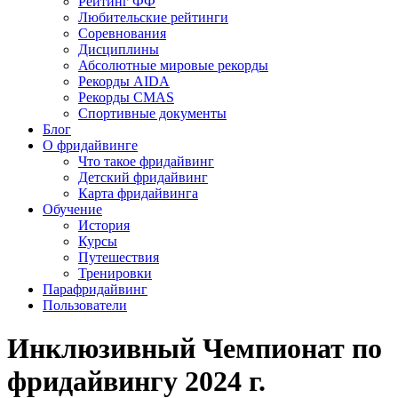
Рейтинг ФФ
Любительские рейтинги
Соревнования
Дисциплины
Абсолютные мировые рекорды
Рекорды AIDA
Рекорды CMAS
Спортивные документы
Блог
О фридайвинге
Что такое фридайвинг
Детский фридайвинг
Карта фридайвинга
Обучение
История
Курсы
Путешествия
Тренировки
Парафридайвинг
Пользователи
Инклюзивный Чемпионат по
фридайвингу 2024 г.