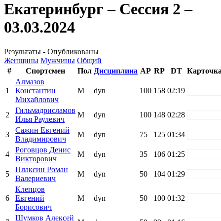
Екатеринбург – Сессия 2 –
03.03.2024
Результаты - Опубликованы
Женщины
Мужчины
Общий
#
Спортсмен
Пол
Дисциплина
AP
RP
DT
Карточк
Алмазов
1
Константин
М
dyn
100
158
02:19
white
Михайлович
Гильмадрисламов
2
М
dyn
100
148
02:28
white
Илья Раулевич
Сажин Евгений
3
М
dyn
75
125
01:34
white
Владимирович
Роговцов Денис
4
М
dyn
35
106
01:25
white
Викторович
Плаксин Роман
5
М
dyn
50
104
01:29
white
Валериевич
Клепцов
6
Евгений
М
dyn
50
100
01:32
white
Борисович
Шумков Алексей