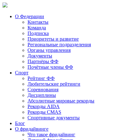
О Федерации
Контакты
Команда
Подписка
Приоритеты и развитие
Региональные подразделения
Органы управления
Документы
Партнёры ФФ
Почётные члены ФФ
Спорт
Рейтинг ФФ
Любительские рейтинги
Соревнования
Дисциплины
Абсолютные мировые рекорды
Рекорды AIDA
Рекорды CMAS
Спортивные документы
Блог
О фридайвинге
Что такое фридайвинг