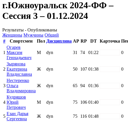
г.Южноуральск 2024-ФФ –
Сессия 3 – 01.12.2024
Результаты - Опубликованы
Женщины
Мужчины
Общий
#
Спортсмен
Пол
Дисциплина
AP
RP
DT
Карточка
Пе
Огарев
1
Максим
М
dyn
31
74
01:22
white
0
Геннадьевич
Зырянова
2
Екатерина
Ж
dyn
50
107
01:38
white
0
Владиславна
Нестеренко
3
Ольга
Ж
dyn
65
94
01:36
white
0
Владимировна
Кудряшов
4
Юрий
М
dyn
75
106
01:40
white
0
Петрович
Езан Дарья
5
Ж
dyn
75
116
01:48
white
0
Сергеевна
Поддержать ФФ