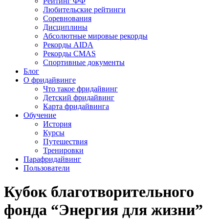
Рейтинг ФФ
Любительские рейтинги
Соревнования
Дисциплины
Абсолютные мировые рекорды
Рекорды AIDA
Рекорды CMAS
Спортивные документы
Блог
О фридайвинге
Что такое фридайвинг
Детский фридайвинг
Карта фридайвинга
Обучение
История
Курсы
Путешествия
Тренировки
Парафридайвинг
Пользователи
Кубок благотворительного
фонда “Энергия для жизни”