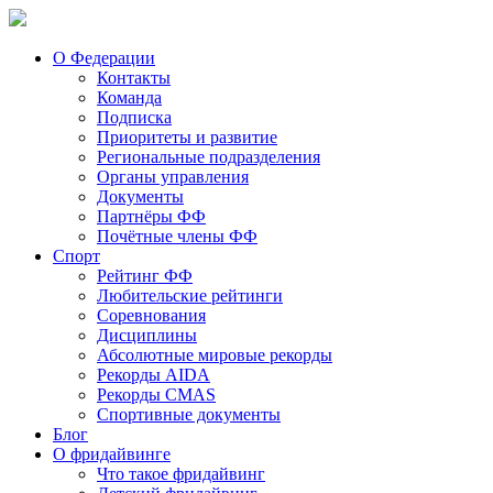
О Федерации
Контакты
Команда
Подписка
Приоритеты и развитие
Региональные подразделения
Органы управления
Документы
Партнёры ФФ
Почётные члены ФФ
Спорт
Рейтинг ФФ
Любительские рейтинги
Соревнования
Дисциплины
Абсолютные мировые рекорды
Рекорды AIDA
Рекорды CMAS
Спортивные документы
Блог
О фридайвинге
Что такое фридайвинг