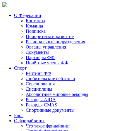
О Федерации
Контакты
Команда
Подписка
Приоритеты и развитие
Региональные подразделения
Органы управления
Документы
Партнёры ФФ
Почётные члены ФФ
Спорт
Рейтинг ФФ
Любительские рейтинги
Соревнования
Дисциплины
Абсолютные мировые рекорды
Рекорды AIDA
Рекорды CMAS
Спортивные документы
Блог
О фридайвинге
Что такое фридайвинг