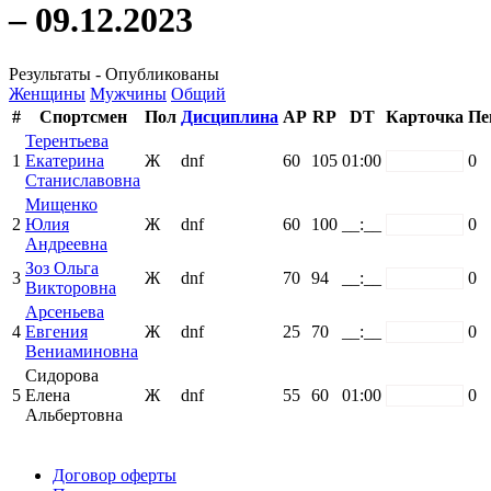
– 09.12.2023
Результаты - Опубликованы
Женщины
Мужчины
Общий
#
Спортсмен
Пол
Дисциплина
AP
RP
DT
Карточка
Пе
Терентьева
1
Екатерина
Ж
dnf
60
105
01:00
white
0
Станиславовна
Мищенко
2
Юлия
Ж
dnf
60
100
__:__
white
0
Андреевна
Зоз Ольга
3
Ж
dnf
70
94
__:__
white
0
Викторовна
Арсеньева
4
Евгения
Ж
dnf
25
70
__:__
white
0
Вениаминовна
Сидорова
5
Елена
Ж
dnf
55
60
01:00
white
0
Альбертовна
Поддержать ФФ
Договор оферты