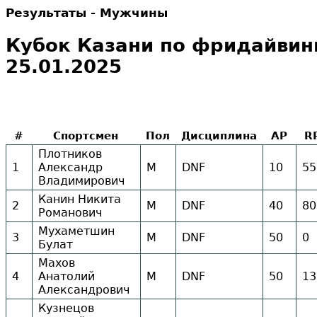
Результаты - Мужчины
Кубок Казани по фридайвингу
25.01.2025
#
Спортсмен
Пол
Дисциплина
AP
R
Плотников
1
Александр
М
DNF
10
55
Владимирович
Канин Никита
2
М
DNF
40
80
Романович
Мухаметшин
3
М
DNF
50
0
Булат
Махов
4
Анатолий
М
DNF
50
13
Александрович
Кузнецов