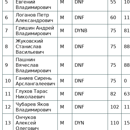
5
Евгений
М
DNF
55
10
Владимирович
Логанов Петр
6
М
DNF
60
11
Александрович
Гришин Андрей
7
М
DYNB
75
81
Владимирович
Жуковский
8
Станислав
М
DNF
75
88
Васильевич
Пашнин
9
Вячеслав
М
DNF
75
88
Владимирович
Ганиев Сирень
10
М
DNF
75
0
Арслангалеевич
Глухов Тарас
11
М
DNF
82
63
Николаевич
Чубарев Яков
12
М
DNF
102
11
Владимирович
Ончуков
13
Алексей
М
DYN
110
15
Олегович