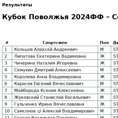
Результаты
Кубок Поволжья 2024ФФ – Се
#
Спортсмен
Пол
Д
1
Кольцов Алексей Андреевич
М
S
2
Липатова Екатерина Вадимовна
Ж
S
3
Чичерина Наталия Игоревна
Ж
S
4
Семухин Дмитрий Алексеевич
М
S
5
Королева Анна Владимировна
Ж
S
6
Карасев Евгений Вячеславович
М
S
7
Майборода Ксения Алексеевна
Ж
S
8
Жуковский Станислав Васильевич
М
S
9
Гульченко Ирина Вячеславовна
Ж
S
10
Самсонов 🤿 Алексей Владимирович
М
S
11
Скоков Владислав Павлович
М
S