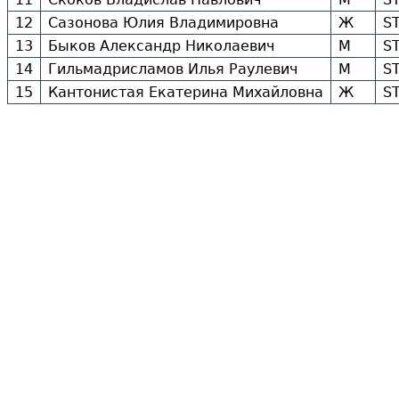
12
Сазонова Юлия Владимировна
Ж
S
13
Быков Александр Николаевич
М
S
14
Гильмадрисламов Илья Раулевич
М
S
15
Кантонистая Екатерина Михайловна
Ж
S