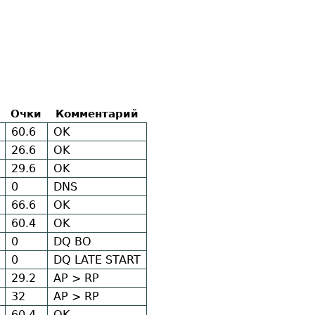
Очки
Комментарий
60.6
OK
26.6
OK
29.6
OK
0
DNS
66.6
OK
60.4
OK
0
DQ BO
0
DQ LATE START
29.2
AP > RP
32
AP > RP
60.4
OK