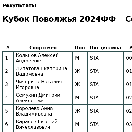
Результаты
Кубок Поволжья 2024ФФ – Се
#
Спортсмен
Пол
Дисциплина
Кольцов Алексей
1
М
STA
00
Андреевич
Липатова Екатерина
2
Ж
STA
01
Вадимовна
Чичерина Наталия
3
Ж
STA
01
Игоревна
Семухин Дмитрий
4
М
STA
02
Алексеевич
Королева Анна
5
Ж
STA
02
Владимировна
Карасев Евгений
6
М
STA
03
Вячеславович