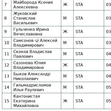
Майборода Ксения
7
Ж
STA
03
Алексеевна
Жуковский
8
Станислав
М
STA
03
Васильевич
Гульченко Ирина
9
Ж
STA
03
Вячеславовна
Самсонов 🤿 Алексей
10
М
STA
03
Владимирович
Скоков Владислав
11
М
STA
04
Павлович
Сазонова Юлия
12
Ж
STA
04
Владимировна
Быков Александр
13
М
STA
04
Николаевич
Гильмадрисламов
14
М
STA
05
Илья Раулевич
Кантонистая
15
Екатерина
Ж
STA
05
Михайловна