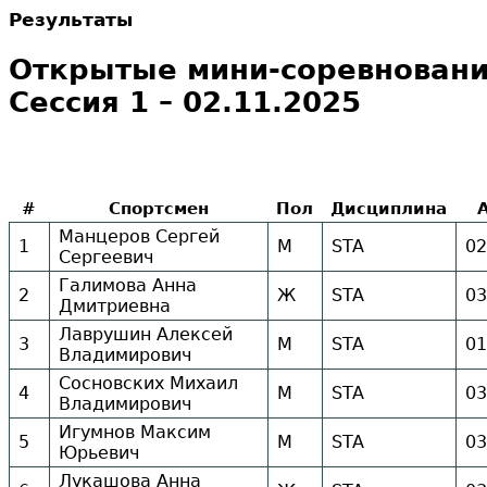
Результаты
Открытые мини-соревнования 
Сессия 1 – 02.11.2025
#
Спортсмен
Пол
Дисциплина
Манцеров Сергей
1
М
STA
02
Сергеевич
Галимова Анна
2
Ж
STA
03
Дмитриевна
Лаврушин Алексей
3
М
STA
01
Владимирович
Сосновских Михаил
4
М
STA
03
Владимирович
Игумнов Максим
5
М
STA
03
Юрьевич
Лукашова Анна