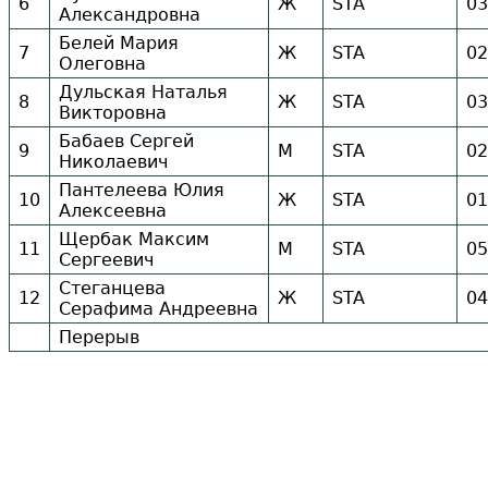
6
Ж
STA
03
Александровна
Белей Мария
7
Ж
STA
02
Олеговна
Дульская Наталья
8
Ж
STA
03
Викторовна
Бабаев Сергей
9
М
STA
02
Николаевич
Пантелеева Юлия
10
Ж
STA
01
Алексеевна
Щербак Максим
11
М
STA
05
Сергеевич
Стеганцева
12
Ж
STA
04
Серафима Андреевна
Перерыв