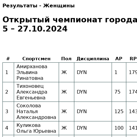
Результаты - Женщины
Открытый чемпионат города 
5 – 27.10.2024
#
Спортсмен
Пол
Дисциплина
AP
RP
Амирханова
1
Эльвина
Ж
DYN
1
17
Ринатовна
Тихоновец
2
Александра
Ж
DYN
75
17
Евгеньевна
Соколова
3
Наталья
Ж
DYN
125
14
Александровна
Куликова
4
Ж
DYN
100
14
Ольга Юрьевна