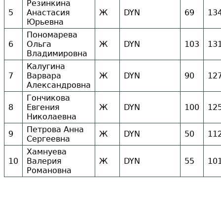
Резинкина
5
Анастасия
Ж
DYN
69
13
Юрьевна
Пономарева
6
Ольга
Ж
DYN
103
13
Владимировна
Калугина
7
Варвара
Ж
DYN
90
12
Александровна
Гончикова
8
Евгения
Ж
DYN
100
12
Николаевна
Петрова Анна
9
Ж
DYN
50
11
Сергеевна
Хамнуева
10
Валерия
Ж
DYN
55
10
Романовна