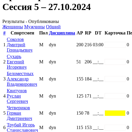
Сессия 5 – 27.10.2024
Результаты - Опубликованы
Женщины
Мужчины
Общий
#
Спортсмен
Пол
Дисциплина
AP
RP
DT
Карточка
Пе
Соколов
1
Дмитрий
М
dyn
200
216
03:00
white
0
Геннадьевич
Сухарь
2
Евгений
М
dyn
51
206
__:__
white
0
Игоревич
Беломестных
3
Александр
М
dyn
155
184
__:__
white
0
Владимирович
Квитунов
4
Руслан
М
dyn
125
171
__:__
white
0
Сергеевич
Четвериков
5
Герман
М
dyn
150
78
__:__
yellow
0
Дмитриевич
Трубай Игорь
6
М
dyn
115
153
__:__
white
0
Станиславович