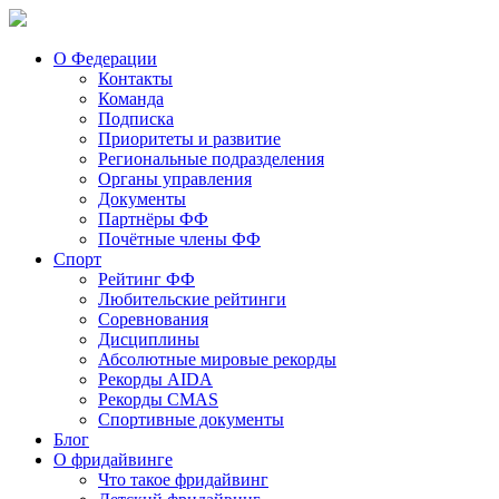
О Федерации
Контакты
Команда
Подписка
Приоритеты и развитие
Региональные подразделения
Органы управления
Документы
Партнёры ФФ
Почётные члены ФФ
Спорт
Рейтинг ФФ
Любительские рейтинги
Соревнования
Дисциплины
Абсолютные мировые рекорды
Рекорды AIDA
Рекорды CMAS
Спортивные документы
Блог
О фридайвинге
Что такое фридайвинг