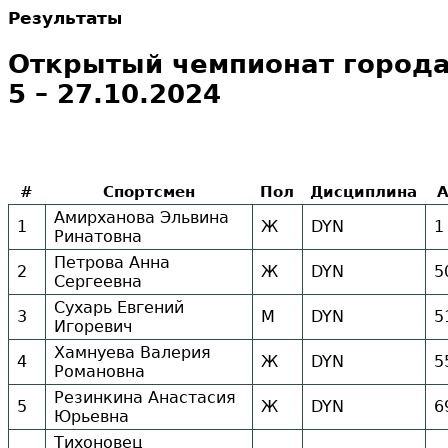
Результаты
Открытый чемпионат города 
5 – 27.10.2024
#
Спортсмен
Пол
Дисциплина
Амирханова Эльвина
1
Ж
DYN
1
Ринатовна
Петрова Анна
2
Ж
DYN
5
Сергеевна
Сухарь Евгений
3
М
DYN
5
Игоревич
Хамнуева Валерия
4
Ж
DYN
5
Романовна
Резинкина Анастасия
5
Ж
DYN
6
Юрьевна
Тихоновец