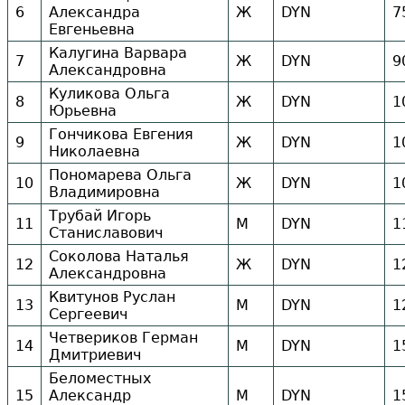
6
Александра
Ж
DYN
7
Евгеньевна
Калугина Варвара
7
Ж
DYN
9
Александровна
Куликова Ольга
8
Ж
DYN
1
Юрьевна
Гончикова Евгения
9
Ж
DYN
1
Николаевна
Пономарева Ольга
10
Ж
DYN
1
Владимировна
Трубай Игорь
11
М
DYN
1
Станиславович
Соколова Наталья
12
Ж
DYN
1
Александровна
Квитунов Руслан
13
М
DYN
1
Сергеевич
Четвериков Герман
14
М
DYN
1
Дмитриевич
Беломестных
15
Александр
М
DYN
1