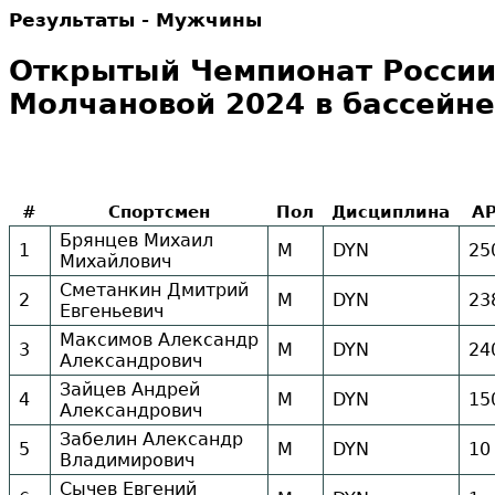
Результаты - Мужчины
Открытый Чемпионат России
Молчановой 2024 в бассейне 
#
Спортсмен
Пол
Дисциплина
A
Брянцев Михаил
1
М
DYN
25
Михайлович
Сметанкин Дмитрий
2
М
DYN
23
Евгеньевич
Максимов Александр
3
М
DYN
24
Александрович
Зайцев Андрей
4
М
DYN
15
Александрович
Забелин Александр
5
М
DYN
10
Владимирович
Сычев Евгений