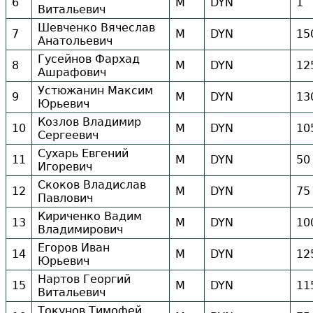
6
М
DYN
1
Витальевич
Шевченко Вячеслав
7
М
DYN
15
Анатольевич
Гусейнов Фархад
8
М
DYN
12
Ашрафович
Устюжанин Максим
9
М
DYN
13
Юрьевич
Козлов Владимир
10
М
DYN
10
Сергеевич
Сухарь Евгений
11
М
DYN
50
Игоревич
Скоков Владислав
12
М
DYN
75
Павлович
Кириченко Вадим
13
М
DYN
10
Владимирович
Егоров Иван
14
М
DYN
12
Юрьевич
Нартов Георгий
15
М
DYN
11
Витальевич
Токунов Тимофей