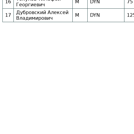
16
М
DYN
75
Георгиевич
Дубровский Алексей
17
М
DYN
12
Владимирович